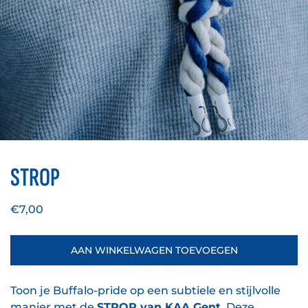
STROP
Normale
€7,00
prijs
AAN WINKELWAGEN TOEVOEGEN
Toon je Buffalo-pride op een subtiele en stijlvolle
manier met de
STROP van KAA Gent
. Deze