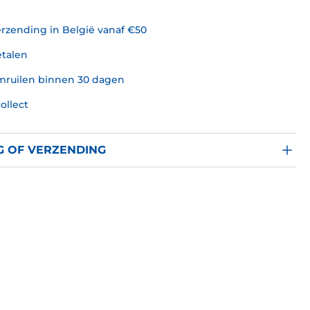
erzending in België vanaf €50
etalen
omruilen binnen 30 dagen
collect
G OF VERZENDING