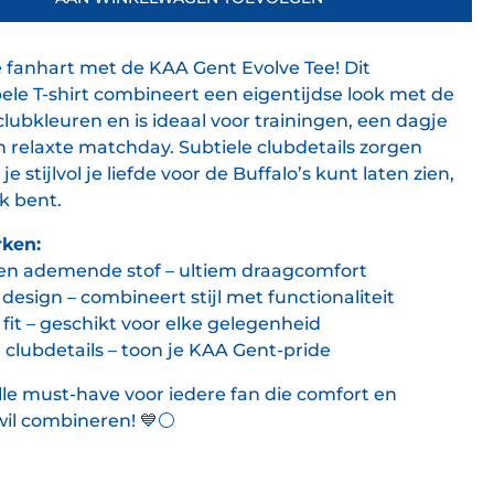
e fanhart met de KAA Gent Evolve Tee! Dit
le T-shirt combineert een eigentijdse look met de
clubkleuren en is ideaal voor trainingen, een dagje
n relaxte matchday. Subtiele clubdetails zorgen
Personaliseer je shirt
je stijlvol je liefde voor de Buffalo’s kunt laten zien,
k bent.
ken:
en ademende stof – ultiem draagcomfort
esign – combineert stijl met functionaliteit
fit – geschikt voor elke gelegenheid
 clubdetails – toon je KAA Gent-pride
olle must-have voor iedere fan die comfort en
wil combineren!
💙⚪