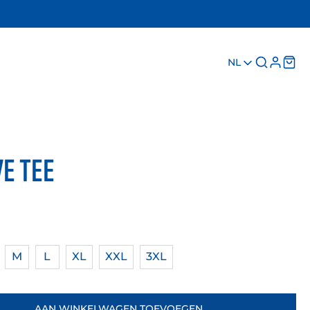
NL
E TEE
M
L
XL
XXL
3XL
AAN WINKELWAGEN TOEVOEGEN