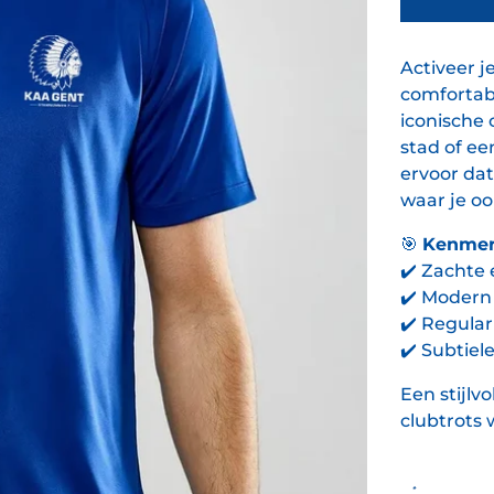
Activeer j
comfortabe
iconische 
stad of ee
ervoor dat 
waar je oo
🎯
Kenmer
✔️
Zachte 
✔️
Modern d
✔️
Regular 
✔️
Subtiele
Een stijlv
clubtrots 