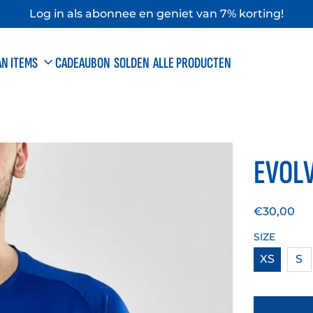
Log in als abonnee en geniet van 7% korting!
AN ITEMS
CADEAUBON
SOLDEN
ALLE PRODUCTEN
RD
S
EUROPE
wassenen
Volwassenen
EVOLV
deren
Kinderen
Normale
€30,00
prijs
SIZE
XS
S