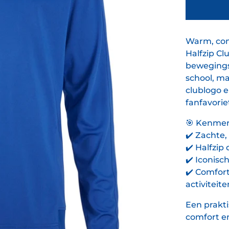
Warm, com
Halfzip Clu
bewegingsv
school, ma
clublogo e
fanfavorie
🎯
Kenmer
✔️
Zachte, 
✔️
Halfzip 
✔️
Iconisch
✔️
Comforta
activiteite
Een prakti
comfort en