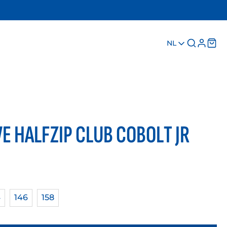
NL
E HALFZIP CLUB COBOLT JR
4
146
158