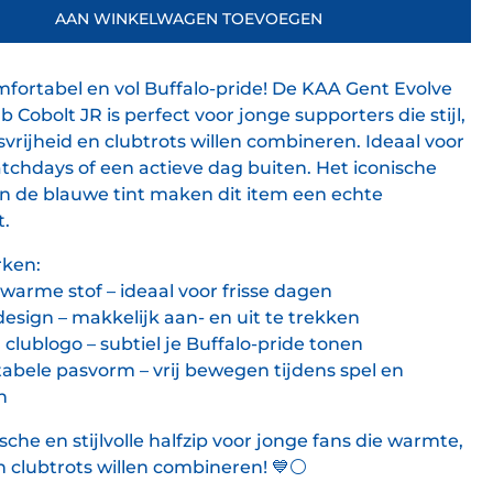
AAN WINKELWAGEN TOEVOEGEN
fortabel en vol Buffalo-pride! De KAA Gent Evolve
b Cobolt JR is perfect voor jonge supporters die stijl,
rijheid en clubtrots willen combineren. Ideaal voor
Personaliseer je shirt
tchdays of een actieve dag buiten. Het iconische
n de blauwe tint maken dit item een echte
t.
ken:
warme stof – ideaal voor frisse dagen
design – makkelijk aan- en uit te trekken
 clublogo – subtiel je Buffalo-pride tonen
bele pasvorm – vrij bewegen tijdens spel en
n
sche en stijlvolle halfzip voor jonge fans die warmte,
 clubtrots willen combineren!
💙⚪