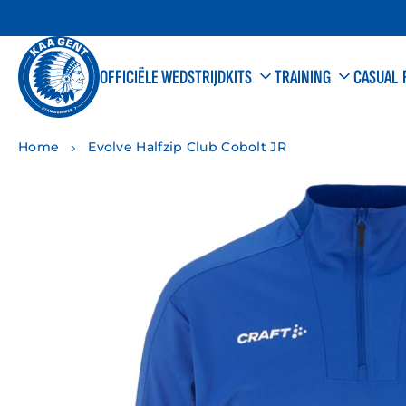
Meteen
naar
de
content
OFFICIËLE WEDSTRIJDKITS
TRAINING
CASUAL
HOME
MANNEN
SJAALS
Home
Evolve Halfzip Club Cobolt JR
AWAY
DAMES
GADGETS
THI
KID
Volwassenen
Volwassenen
Vol
Kinderen
Kinderen
Kin