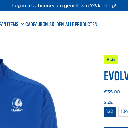
Log in als abonnee en geniet van 7% korting!
FAN ITEMS
CADEAUBON
SOLDEN
ALLE PRODUCTEN
RD
S
EUROPE
wassenen
Volwassenen
Kids
deren
Kinderen
EVOLV
Normale
€35,00
prijs
SIZE
122
13