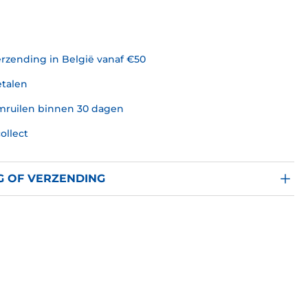
erzending in België vanaf €50
etalen
omruilen binnen 30 dagen
collect
G OF VERZENDING